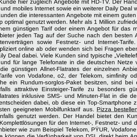
 Kunde hier zugleich Angebote mit HD-TV. Der Han
und mobiles Internet sowie ein weiterer Daily Deal
 Kunden die interessanten Angebote mit einem guten 
p optimal genutzt werden. Mehr als 1 Million zufri
nem günstigen Tarif oder einem Angebot für das mo
nbieter jeden Tag auf der Suche nach den besten 
enverträgen sowie Festnetz- und Internet-Tari
pliziert online ab oder wenden sich bei Fragen ebenf
Daily Deal dabei. Viele Kunden sind typische „Vieltel
 und für lange Telefonate in die deutschen Netze
die günstigen Allnet-Flatrates der einzelnen Anbi
arife von Vodafone, o2, der Telekom, simfinity od
lche ein Rundum-sorglos-Paket besitzen, sind be
falls attraktive Einsteiger-Tarife zu besonders g
Flatrates inklusive SMS- und Minuten-Flat in die 
entscheiden dabei, ob diese ein Top-Smartphone 
ten geeigneten Mobilfunktarif aus.
Pizza bestelle
falls genutzt werden. Der Handel bietet den Kun
 Komplettlösungen für den Internet-, Festnetz- und
bieter wie zum Beispiel Telekom, PŸUR, Vodafone, 
e können die Verfügbarkeit von DSL direkt beim Anb