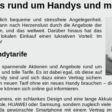
s rund um Handys und mo
lich bequeme und stressfreie Angelegenheit.
ann nach Herzenslust durch die Angebote der
n, und das weltweit. Darüber hinaus hat das
kalen Einkauf einen lukrativen Vorteil: Im
n!
dytarife
n spannende Aktionen und Angebote rund um
d tolle Tarife. Es ist dabei egal, ob diese auf
y sind und sich dazu einen Vertrag sichern
nen neuen Tarif ohne ein neues Handy brauchen – di
e können sich online gut informieren.
amera, ein schlankes Design und eine lange Akkula
ple, HUAWEI oder Samsung, sondern zugleich viele a
n da gewünschte Smartphone mit einem Vertrag im