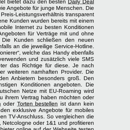
del bietet dazu den besten
Daily Deal
 wie Angebote für junge Menschen. Die
Preis-Leistungsverhältnis transparent
edene Kunden wurden bereits mit einem
bile Internet zu besten Konditionen
Angeboten für Verträge mit und ohne
fe. Die Kunden schließen den neuen
alls an die jeweilige Service-Hotline.
efonierer“, welche das Handy ebenfalls
 verwenden und zusätzlich viele SMS
eter das Richtige für diese. Je nach
er weiteren namhaften Provider. Die
i den Anbietern besonders groß. Den
ünstigen Konditionen angeboten. Die
deutschen Netze mit EU-Roaming wird
zu ihrem Vertrag haben möchten oder
n
oder
Torten bestellen
ist dann kein
den exklusive Angebote für mobiles
 den TV-Anschluss. So vergleichen die
Netcologne oder 1&1 und profitieren
ieter online auf der Webseite testen