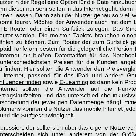
Nutzer in der Regel eine Option für die Date hinzu
 dieser nur sehr selten in das Internet geht, dann 
n lassen. Dann zahlt der Nutzer genau so viel, wie 
somit teurer. Möchte der Anwender auch mit dem L
 LTE-Router oder einen Surfstick zulegen. Das Sma
outer werden. Die meisten Tablets brauchen eine
hlen zu können. Zum Router der zum Surfstick geh
paid-Tarife am besten für die gelegentliche Portion 
 Internet mit bloßen Datentarifen für das Noteb
terschiedlichsten Preisen für die Kunden angebot
u finden. Hier sollten die Anwender den Preisverg
e Internet, passend für das iPad und andere G
nfluencer finden
sowie
E-Learning
ist dann kein Pro
 Internet sollten die Anwender auf die Punkte
ertragslaufzeiten und das unterschiedliche Inklusi
rschreitung der jeweiligen Datenmenge hängt imm
olumens können die Nutzer das mobile Internet jedo
 und die Surfgeschwindigkeit.
teressiert, der sollte sich über das eigene Nutzerv
 unterscheiden sich unter anderem von der Größ