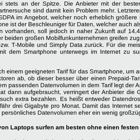
i stets an der Spitze. Die Anbieter mit der bes
rtnersuche sind damit kein Problem mehr. Letztere
DPA im Angebot, welcher noch erheblich größere B
one ist der Beschleuniger für Daten, welcher auch 
n vorhanden, soll jedoch in naher Zukunft auf 14,
er beiden großen Mobilfunkunternehmen greifen zugl
w. T-Mobile und Simply Data zurück. Für die meiste
 mit dem Smartphone unterwegs im Internet zu su
ch einem geeigneten Tarif für das Smartphone, um au
toren ab, ob dieser besser über einen Prepaid-Tari
t dem passenden Datenvolumen in dem Tarif legt der A
lat dann aufgebraucht, verringert der Anbieter die
such extra bezahlen. Es heißt entweder Datendros
ähr drei Gigabyte pro Monat. Damit das Internet se
ein persönliches Datenvolumen eher ein wenig großz
von Laptops surfen am besten ohne einen festen 