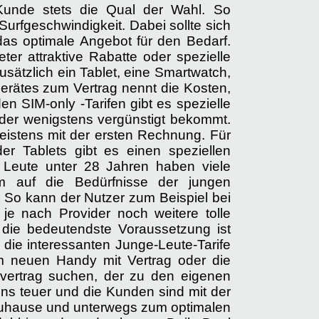
r Kunde stets die Qual der Wahl. So
urfgeschwindigkeit. Dabei sollte sich
das optimale Angebot für den Bedarf.
ter attraktive Rabatte oder spezielle
usätzlich ein Tablet, eine Smartwatch,
rätes zum Vertrag nennt die Kosten,
 SIM-only -Tarifen gibt es spezielle
oder wenigstens vergünstigt bekommt.
meistens mit der ersten Rechnung. Für
r Tablets gibt es einen speziellen
e Leute unter 28 Jahren haben viele
em auf die Bedürfnisse der jungen
. So kann der Nutzer zum Beispiel bei
e nach Provider noch weitere tolle
 die bedeutendste Voraussetzung ist
die interessanten Junge-Leute-Tarife
em neuen Handy mit Vertrag oder die
kvertrag suchen, der zu den eigenen
tens teuer und die Kunden sind mit der
r Zuhause und unterwegs zum optimalen