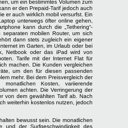
buchen, um ein bestimmtes Volumen zum
kann er den Prepaid-Tarif jedoch auch
er auch wirklich mobil versurfst. Ein
aptop unterwegs öfter online gehen,
rtphone kann durch die „Tethering“-
n separaten mobilen Router, um sich
ört dann stets zugleich ein eigener
Internet im Garten, im Urlaub oder bei
ook, Netbook oder das iPad wird von
en. Tarife mit der Internet Flat für
leich machen. Die Kunden vergleichen
eräte, um den für diesen passenden
blem mehr. Bei dem Preisvergleich der
 monatlichen Kosten, variierende
vvolumen achten. Die Verringerung der
er von dem gewählten Tarif ab. Nach
ch weiterhin kostenlos nutzen, jedoch
erhalten bewusst sein. Die monatlichen
e und der Surfgeschwindigkeit des