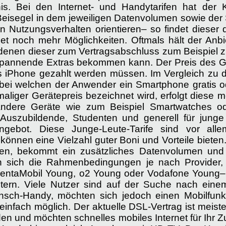
tnis. Bei den Internet- und Handytarifen hat de
Beisegel in dem jeweiligen Datenvolumen sowie der S
Nutzungsverhalten orientieren– so findet dieser 
et noch mehr Möglichkeiten. Oftmals hält der Anbie
i denen dieser zum Vertragsabschluss zum Beispiel z
 spannende Extras bekommen kann. Der Preis des Ge
 iPhone gezahlt werden müssen. Im Vergleich zu den
 bei welchen der Anwender ein Smartphone gratis 
aliger Gerätepreis bezeichnet wird, erfolgt diese 
dere Geräte wie zum Beispiel Smartwatches ode
r, Auszubildende, Studenten und generell für jung
ngebot. Diese Junge-Leute-Tarife sind vor all
önnen eine Vielzahl guter Boni und Vorteile bieten
n, bekommt ein zusätzliches Datenvolumen und j
en sich die Rahmenbedingungen je nach Provider,
gentaMobil Young, o2 Young oder Vodafone Young– 
etern. Viele Nutzer sind auf der Suche nach ein
unsch-Handy, möchten sich jedoch einen Mobilfun
 einfach möglich. Der aktuelle DSL-Vertrag ist meis
eden und möchten schnelles mobiles Internet für Ih