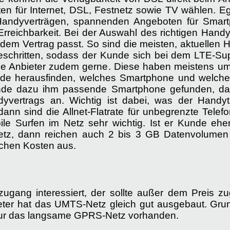
n für Internet, DSL, Festnetz sowie TV wählen. Eg
 Handyverträgen, spannenden Angeboten für Smart
e Erreichbarkeit. Bei der Auswahl des richtigen Han
dem Vertrag passt. So sind die meisten, aktuellen 
geschritten, sodass der Kunde sich bei dem LTE-S
ie Anbieter zudem gerne. Diese haben meistens u
nde herausfinden, welches Smartphone und welche
unde dazu ihm passende Smartphone gefunden, da
yvertrags an. Wichtig ist dabei, was der Handyt
, dann sind die Allnet-Flatrate für unbegrenzte Tele
e Surfen im Netz sehr wichtig. Ist er Kunde ehe
etz, dann reichen auch 2 bis 3 GB Datenvolumen
ichen Kosten aus.
zugang interessiert, der sollte außer dem Preis zu
ieter hat das UMTS-Netz gleich gut ausgebaut. Grun
 nur das langsame GPRS-Netz vorhanden.